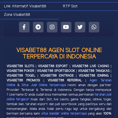
Link Alternatif Visabet88
RTP Slot
Zona Visabet88
VISABET88 AGEN SLOT ONLINE
TERPERCAYA DI INDONESIA
VISABET88 SLOTS | VISABET88 ESPORT | VISABET88 LIVE CASINO |
VISABET88 POKER | VISABET88 SPORTSBOOK | VISABET88 TANGKAS |
VISABET88 TOGEL | VISABET88 IDNTRADE | VISABET88 IDNRNG |
VISABET88 PROMOSI | VISABET88 REFERRAL |
Agen Taruhan
Online
&
Situs Judi Online terpercaya
resmi aman dengan partner
Provider Terbesar & Terkenal di indonesia. Dengan hanya mempunyai
1 Username ID anda sudah bisa memainkan semua permainan
taruhan judi
online tergacor
mulai dari Slot, live casino, game tangkas, idnlive, togel,
tembak ikan, taruhan esport dan judi sportbook yang pastinya seru dan
menyenangkan. Maka anda tidak perlu ragu lagi untuk bergabung dan
bermain bersama kami
situs bandar online terpercaya
yang akan
100%